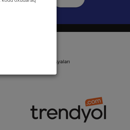
Geyim
Kitab
Ev əşyaları