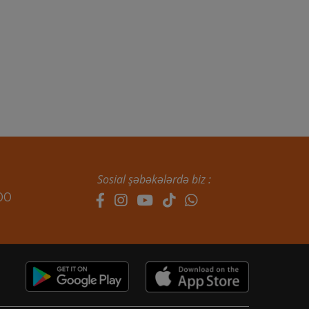
Sosial şəbəkələrdə biz :
00