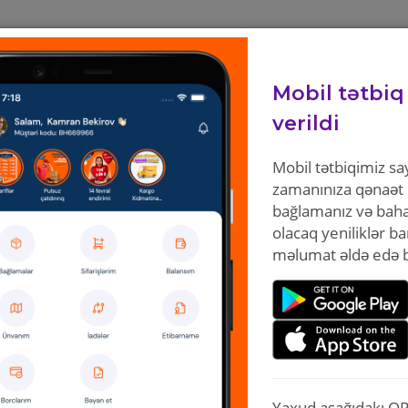
HAQQIMIZDA
TARİFLƏR
MAĞAZALAR
FILIALLAR
Mobil tətbiq
verildi
Mobil tətbiqimiz s
zamanınıza qənaət 
bağlamanız və baha
olacaq yeniliklər b
məlumat əldə edə bi
Yaxud aşağıdakı Q