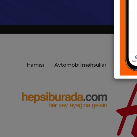
Hamısı
Avtomobil məhsulları
Uşaq mə