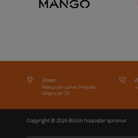
Ünvan :
Ə
Naxçıvan şəhər Heydər
+
Əliyev pr 32
Copyright @ 2026 Bütün hüquqlar qorunur