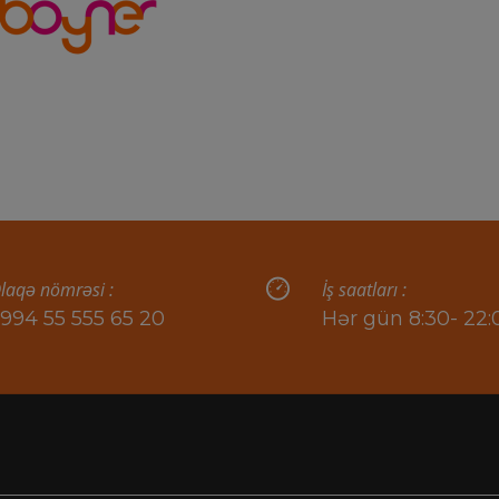
laqə nömrəsi :
İş saatları :
994 55 555 65 20
Hər gün 8:30- 22: