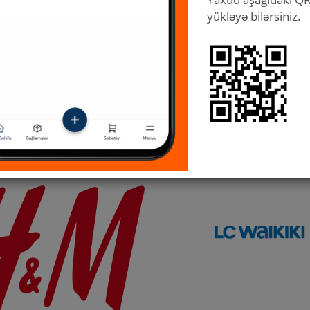
yükləyə bilərsiniz.
hsulları
Kosmetika
Multibrend mağazalar