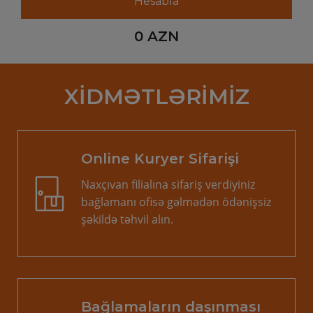
0
AZN
XIDMƏTLƏRIMIZ
Online Kuryer Sifarişi
Naxçıvan filialına sifariş verdiyiniz
bağlamanı ofisə gəlmədən ödənişsiz
şəkildə təhvil alın.
Bağlamaların daşınması