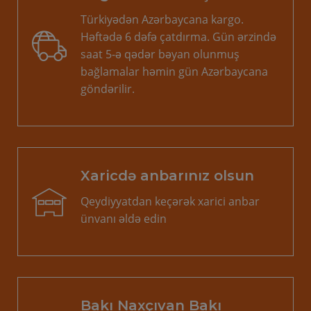
Türkiyədən Azərbaycana kargo.
Həftədə 6 dəfə çatdırma. Gün ərzində
saat 5-ə qədər bəyan olunmuş
bağlamalar həmin gün Azərbaycana
göndərilir.
Xaricdə anbarınız olsun
Qeydiyyatdan keçərək xarici anbar
ünvanı əldə edin
Bakı Naxçıvan Bakı