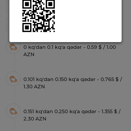
Türkiyədən Naxçıvana
Türkiyədən Bakıya
Naxçıvandan Bakıya
Bakıdan Naxçıvana
0 kq’dan 0.1 kq’a qədər - 0.59 $ / 1.00
AZN
0.101 kq’dan 0.150 kq’a qədər - 0.765 $ /
1.30 AZN
0.151 kq’dan 0.250 kq’a qədər - 1.355 $ /
2.30 AZN