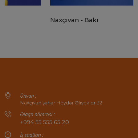
Naxçıvan - Bakı
Daha ətraflı...
Ünvan :
Naxçıvan şəhər Heydər Əliyev pr 32
Əlaqə nömrəsi :
+994 55 555 65 20
İş saatları :