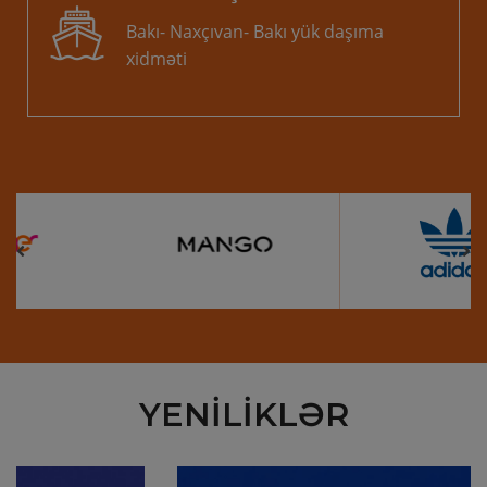
Bakı- Naxçıvan- Bakı yük daşıma
xidməti
YENILIKLƏR