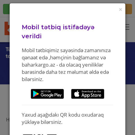
×
Daxil ol
Qeydiyyat
Mobil tətbiq istifadəyə
verildi
Mobil tətbiqimiz sayəsində zamanınıza
qənaət edə ,həmçinin bağlamanız və
baharkargo.az - da olacaq yeniliklər
barəsində daha tez məlumat əldə edə
bilərsiniz.
TARIFLƏRIMIZ
Yaxud aşağıdakı QR kodu oxudaraq
Həcm və çəki fərqi olmadan
yükləyə bilərsiniz.